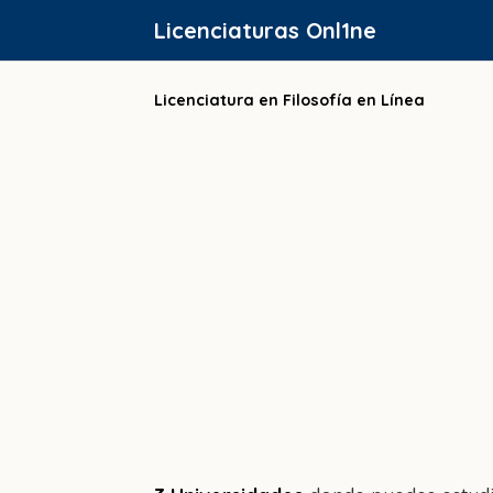
Saltar
Licenciaturas Onl1ne
al
contenido
Licenciatura en Filosofía en Línea