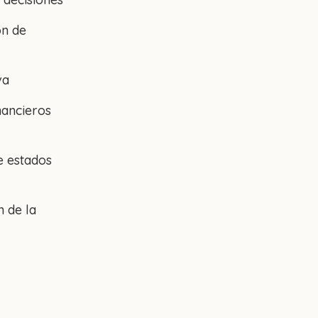
ón de
va
nancieros
e estados
n de la