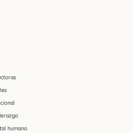
uctoras
les
cional
iderazgo
ital humano