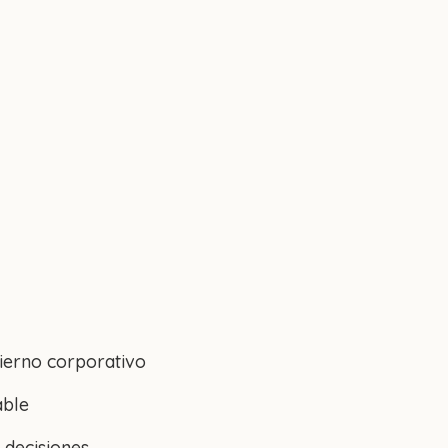
bierno corporativo
able
 decisiones