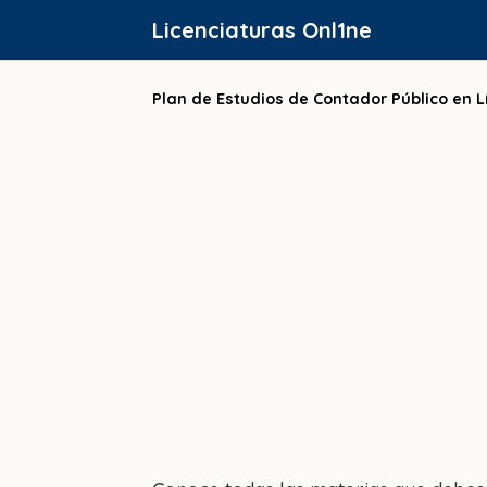
Saltar
Licenciaturas Onl1ne
al
contenido
Plan de Estudios de Contador Público en L