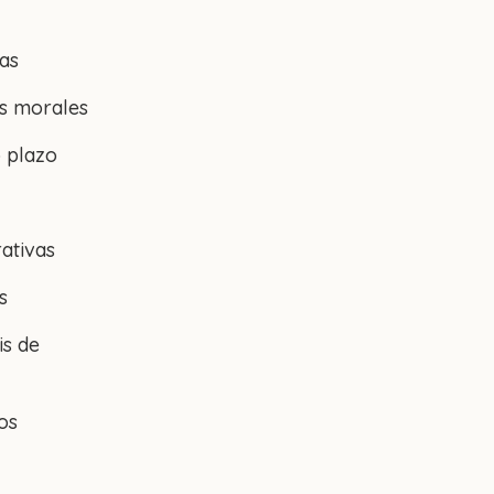
as
as morales
o plazo
ativas
s
is de
os