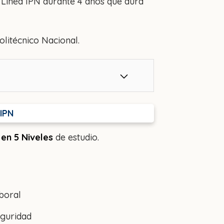
 Línea IPN durante 4 años que dura
olitécnico Nacional.
 IPN
 en 5 Niveles
de estudio.
boral
eguridad