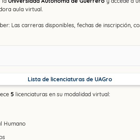
e la
Universidad Autónoma de Guerrero
y accede a u
ora aula virtual.
ber: Las carreras disponibles, fechas de inscripción,
Lista de licenciaturas de UAGro
rece
5
licenciaturas en su modalidad virtual:
tal Humano
os