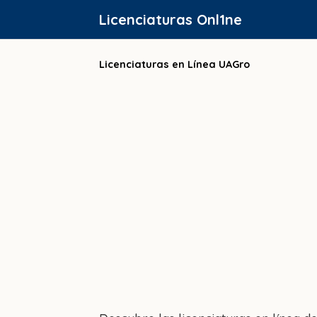
Saltar
Licenciaturas Onl1ne
al
contenido
Licenciaturas en Línea UAGro