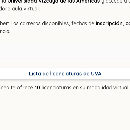
e la
Universidad Vizcaya de las Américas
y accede a 
ora aula virtual.
ber: Las carreras disponibles, fechas de
inscripción,
ncia.
Lista de licenciaturas de UVA
línea te ofrece
10
licenciaturas en su modalidad virtual: