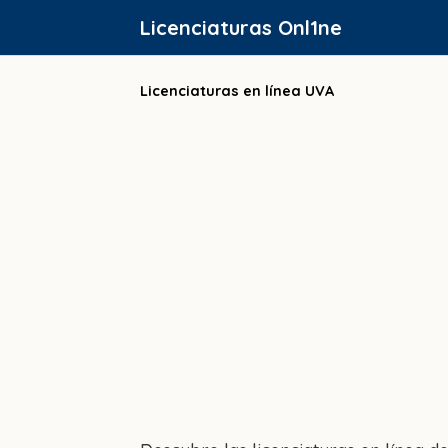
Saltar
Licenciaturas Onl1ne
al
contenido
Licenciaturas en línea UVA