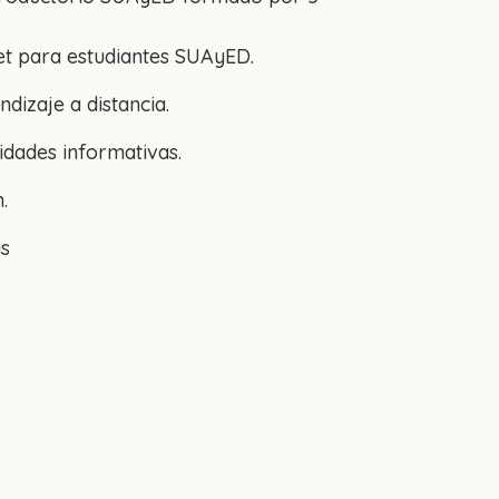
et para estudiantes SUAyED.
dizaje a distancia.
idades informativas.
.
as