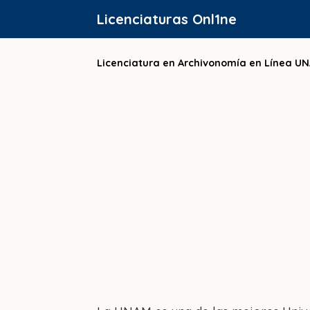
Saltar
Licenciaturas Onl1ne
al
contenido
Licenciatura en Archivonomía en Línea U