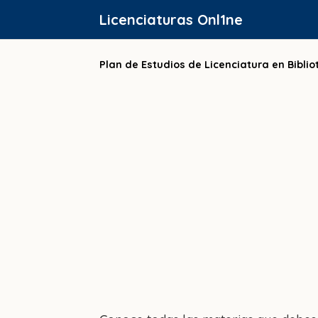
Saltar
Licenciaturas Onl1ne
al
contenido
Plan de Estudios de Licenciatura en Bibli