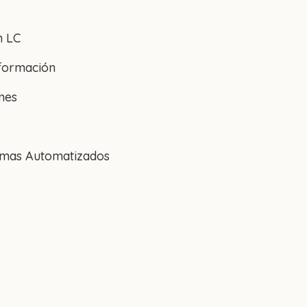
n LC
nformación
nes
temas Automatizados