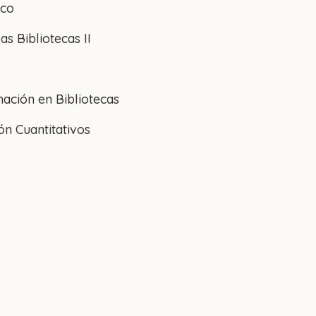
ico
as Bibliotecas II
mación en Bibliotecas
ón Cuantitativos